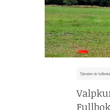
Tjänsten är fullbok
Valpkur
Fullbo