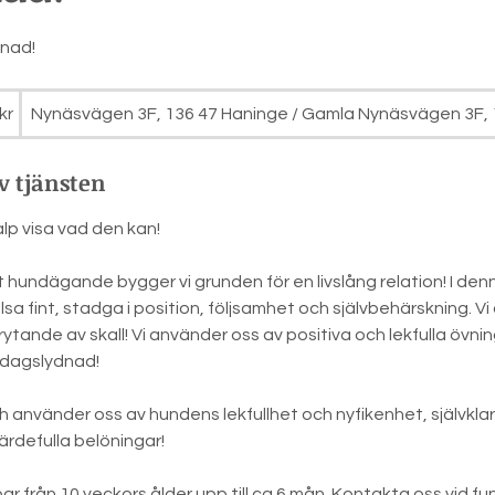
dnad!
kr
Nynäsvägen 3F, 136 47 Haninge / Gamla Nynäsvägen 3F, 
v tjänsten
alp visa vad den kan!
t hundägande bygger vi grunden för en livslång relation! I denn
älsa fint, stadga i position, följsamhet och självbehärskning. 
ytande av skall! Vi använder oss av positiva och lekfulla övnin
rdagslydnad!
och använder oss av hundens lekfullhet och nyfikenhet, självklar
rdefulla belöningar!
ar från 10 veckors ålder upp till ca 6 mån. Kontakta oss vid fu