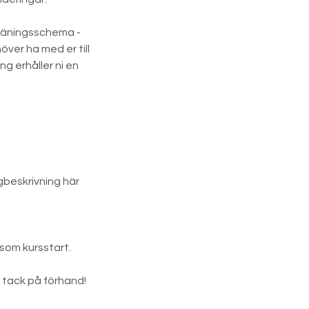
 träningsschema -
över ha med er till
ng erhåller ni en
gbeskrivning här
som kursstart.
, tack på förhand!