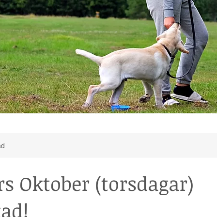
ad
s Oktober (torsdagar)
kad!