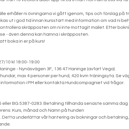
lfälle erhåller ni övningarna vi gått igenom, tips och förslag på
ickas ut i god tid innan kursstart med information om vad ni beh
t kontrollera skräpposten om ni inte mottagit mailet. Efter bokni
se - även denna kan hamna i skräpposten.
t boka in er på kurs!
27/10 kl 18:00-19:00
Haninge - Nynäsvägen 3F, 136 47 Haninge (avfart Vega).
hundar, max 4 personer per hund, 420 kvm träningsyta. Se vä
information i PM eller kontakta Hundcompagniet vid frågor.
 eller BG 5387-0283. Betalning tillhanda senaste samma dag 
erens: Kurs, månad och Namn på hunden
). Detta underlättar vår hantering av bokningar och betalning
ande.