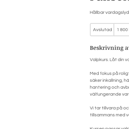
Hållbar vardagsly
1 800
svenska
Avslutad
A
1 800 
kronor
v
s
Beskrivning a
l
u
Valpkurs. Låt din v
t
a
Med fokus på rolig
d
säker inkallning, h
hantering och avbr
välfungerande va
Vi tar tillvara på 
tillsammans med vä
Kursen passar valp