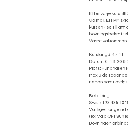
Efter varje kurstil
via mail. Ett PM sk
kursen - se till at
bokningsbekräftel
Varmt välkommen at
Kurslängd: 4 x 1 h
Datum: 6, 13, 20 & 
Plats: Hundhallen 
Max 8 deltagande 
nedan samt övrigt 
Betalning
Swish 123 435 1045
Vänligen ange ref
(ex: Valp Okt Sune
Bokningen är bind