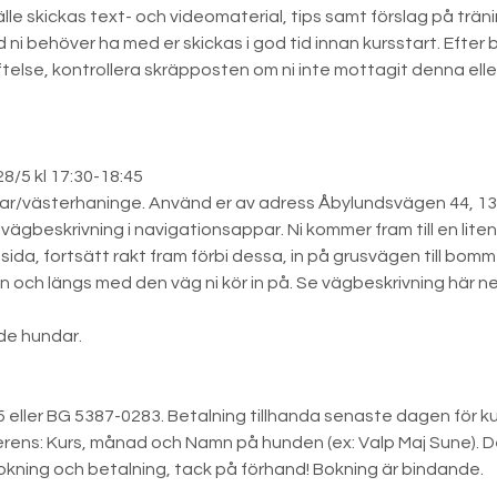
lfälle skickas text- och videomaterial, tips samt förslag på tr
ni behöver ha med er skickas i god tid innan kursstart. Efter b
else, kontrollera skräpposten om ni inte mottagit denna elle
28/5 kl 17:30-18:45
gar/västerhaninge. Använd er av adress Åbylundsvägen 44, 13
vägbeskrivning i navigationsappar. Ni kommer fram till en lit
sida, fortsätt rakt fram förbi dessa, in på grusvägen till bo
n och längs med den väg ni kör in på. Se vägbeskrivning här 
de hundar.
 eller BG 5387-0283. Betalning tillhanda senaste dagen för ku
erens: Kurs, månad och Namn på hunden (ex: Valp Maj Sune). D
okning och betalning, tack på förhand! Bokning är bindande.