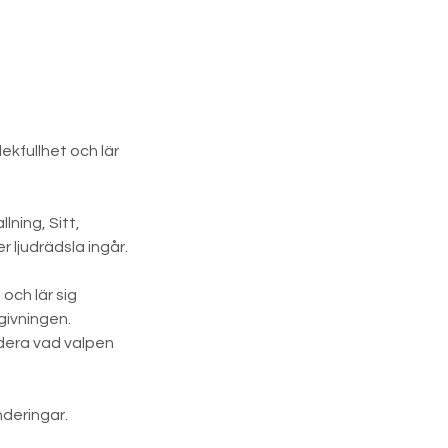
lekfullhet och lär
ning, Sitt,
 ljudrädsla ingår.
och lär sig
givningen.
udera vad valpen
nderingar.