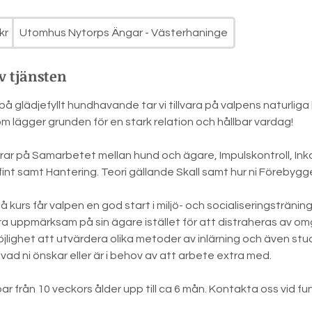
kr
Utomhus Nytorps Ängar - Västerhaninge
v tjänsten
på glädjefyllt hundhavande tar vi tillvara på valpens naturliga 
lägger grunden för en stark relation och hållbar vardag!
ar på Samarbetet mellan hund och ägare, Impulskontroll, Inkall
int samt Hantering. Teori gällande Skall samt hur ni Förebygger
kurs får valpen en god start i miljö- och socialiseringsträning 
ra uppmärksam på sin ägare istället för att distraheras av om
lighet att utvärdera olika metoder av inlärning och även st
 vad ni önskar eller är i behov av att arbete extra med.
ar från 10 veckors ålder upp till ca 6 mån. Kontakta oss vid fu