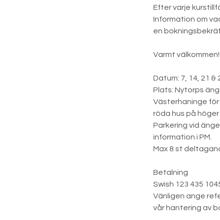
Efter varje kurstil
Information om vad 
en bokningsbekräft
Varmt välkommen!
Datum: 7, 14, 21 & 
Plats: Nytorps än
Västerhaninge för 
röda hus på höger 
Parkering vid änge
information i PM.
Max 8 st deltagan
Betalning
Swish 123 435 1045
Vänligen ange ref
vår hantering av b