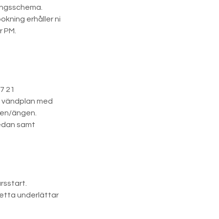
äningsschema.
okning erhåller ni
r PM.
7 21
en vändplan med
mmen/ängen.
nedan samt
rsstart.
etta underlättar