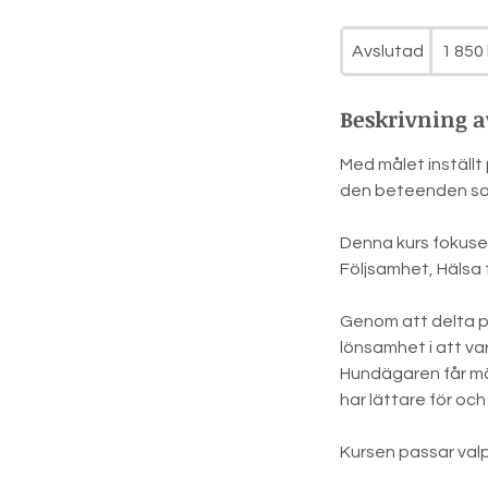
1 850
svenska
Avslutad
A
1 850 
kronor
v
s
Beskrivning a
l
u
Med målet inställt 
t
den beteenden som 
a
d
Denna kurs fokuser
Följsamhet, Hälsa f
Genom att delta på 
lönsamhet i att va
Hundägaren får möj
har lättare för och
Kursen passar valp