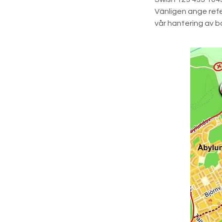
Vänligen ange refe
vår hantering av b