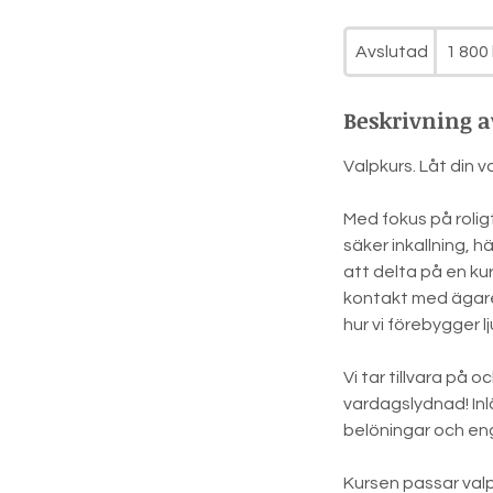
1 800
svenska
Avslutad
A
1 800 
kronor
v
s
Beskrivning a
l
u
Valpkurs. Låt din v
t
a
Med fokus på rolig
d
säker inkallning, 
att delta på en kur
kontakt med ägaren
hur vi förebygger l
Vi tar tillvara på
vardagslydnad! Inl
belöningar och e
Kursen passar valp