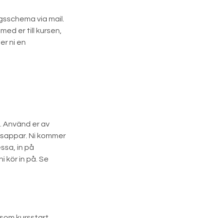
ngsschema via mail.
ed er till kursen,
er ni en
. Använd er av
nsappar. Ni kommer
ssa, in på
 kör in på. Se
som kursstart.