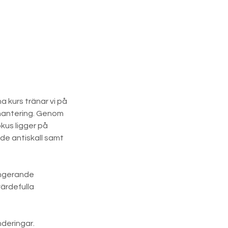
a kurs tränar vi på
t hantering. Genom
okus ligger på
nde antiskall samt
fungerande
värdefulla
nderingar.