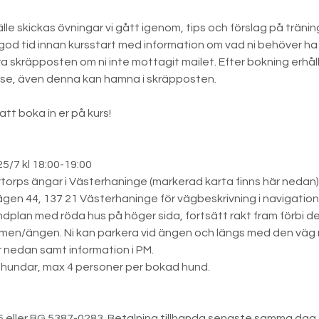
lfälle skickas övningar vi gått igenom, tips och förslag på träni
 god tid innan kursstart med information om vad ni behöver ha m
lera skräpposten om ni inte mottagit mailet. Efter bokning erhåll
se, även denna kan hamna i skräpposten.
t boka in er på kurs!
25/7 kl 18:00-19:00
torps ängar i Västerhaninge (markerad karta finns här nedan)
gen 44, 137 21 Västerhaninge för vägbeskrivning i navigatio
vändplan med röda hus på höger sida, fortsätt rakt fram förbi de
men/ängen. Ni kan parkera vid ängen och längs med den väg ni
 nedan samt information i PM.
hundar, max 4 personer per bokad hund.
 eller BG 5387-0283. Betalning tillhanda senaste samma dag 