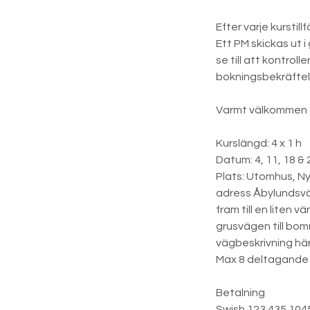
Efter varje kurstil
Ett PM skickas ut i
se till att kontrol
bokningsbekräftel
Varmt välkommen at
Kurslängd: 4 x 1 h
Datum: 4, 11, 18 & 
Plats: Utomhus, Ny
adress Åbylundsvä
fram till en liten 
grusvägen till bom
vägbeskrivning här
Max 8 deltagande 
Betalning
Swish 123 435 1045