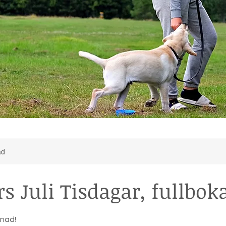
ad
s Juli Tisdagar, fullbok
dnad!