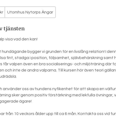
kr
Utomhus Nytorps Ängar
v tjänsten
alp visa vad den kan!
t hundägande bygger vi grunden för en livslång relation! I denn
hälsa fint, stadga i position, följsamhet, självbehärskning sam
s får valpen även en bra socialiserings- och miljöträning där f
 och inte de andra valparna. Till kursen hör även teori gälla
judrädsla.
 och använder oss av hundens nyfikenhet för att skapa en väl
ärning sker genom positiv förstärkning med lekfulla övningar, 
ngagerade ägare!
ar från 10 veckors ålder upp till ca 6 mån. Kontakta oss vid fu