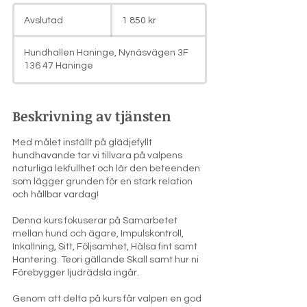
1 850
svenska
Avslutad
A
1 850 kr
kronor
v
s
Hundhallen Haninge, Nynäsvägen 3F
l
136 47 Haninge
u
t
a
Beskrivning av tjänsten
d
Med målet inställt på glädjefyllt
hundhavande tar vi tillvara på valpens
naturliga lekfullhet och lär den beteenden
som lägger grunden för en stark relation
och hållbar vardag!
Denna kurs fokuserar på Samarbetet
mellan hund och ägare, Impulskontroll,
Inkallning, Sitt, Följsamhet, Hälsa fint samt
Hantering. Teori gällande Skall samt hur ni
Förebygger ljudrädsla ingår.
Genom att delta på kurs får valpen en god