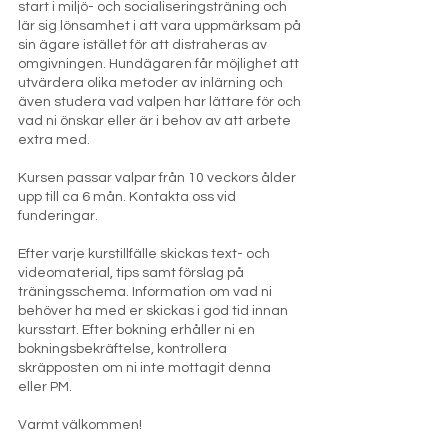
start i miljö- och socialiseringsträning och
lär sig lönsamhet i att vara uppmärksam på
sin ägare istället för att distraheras av
omgivningen. Hundägaren får möjlighet att
utvärdera olika metoder av inlärning och
även studera vad valpen har lättare för och
vad ni önskar eller är i behov av att arbete
extra med.
Kursen passar valpar från 10 veckors ålder
upp till ca 6 mån. Kontakta oss vid
funderingar.
Efter varje kurstillfälle skickas text- och
videomaterial, tips samt förslag på
träningsschema. Information om vad ni
behöver ha med er skickas i god tid innan
kursstart. Efter bokning erhåller ni en
bokningsbekräftelse, kontrollera
skräpposten om ni inte mottagit denna
eller PM.
Varmt välkommen!