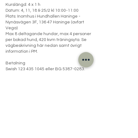
Kurslängd: 4 x 1 h
Datum: 4, 11, 18 & 25/2 kl 10:00-11:00
Plats: Inomhus i Hundhallen Haninge -
Nynäsvägen 3F, 136 47 Haninge (avfart
Vega)
Max 8 deltagande hundar, max 4 personer
per bokad hund, 420 kvm träningsyta. Se
vägbeskrivning här nedan samt övrigt
information i PM.
Betalning
Swish 123 435 1045 eller BG 5387-0283.
Betalning tillhanda senaste samma dag
som kursstart.
Vänligen ange referens: Kurs, månad och
Namn på hunden (ex: Valp Feb Sune). Detta
underlättar vår hantering av bokning och
betalning, tack på förhand! Bokning är
bindande.