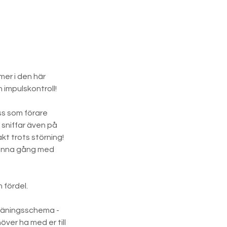
mer i den här
 impulskontroll!
oss som förare
i sniffar även på
t trots störning!
 denna gång med
 fördel.
 träningsschema -
över ha med er till