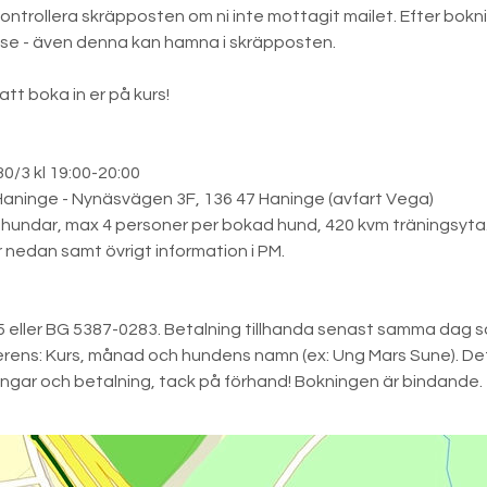
t kontrollera skräpposten om ni inte mottagit mailet. Efter bokni
se - även denna kan hamna i skräpposten.
t boka in er på kurs!
30/3 kl 19:00-20:00
Haninge - Nynäsvägen 3F, 136 47 Haninge (avfart Vega)
hundar, max 4 personer per bokad hund, 420 kvm träningsyta
 nedan samt övrigt information i PM.
 eller BG 5387-0283. Betalning tillhanda senast samma dag s
erens: Kurs, månad och hundens namn (ex: Ung Mars Sune). Det
ngar och betalning, tack på förhand! Bokningen är bindande.