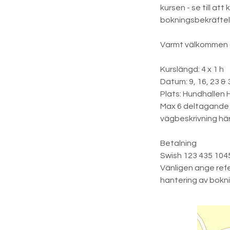
kursen - se till at
bokningsbekräftel
Varmt välkommen at
Kurslängd: 4 x 1 h
Datum: 9, 16, 23 & 
Plats: Hundhallen 
Max 6 deltagande 
vägbeskrivning här
Betalning
Swish 123 435 1045
Vänligen ange ref
hantering av bokni