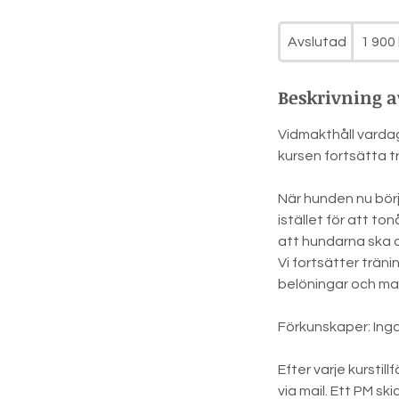
1 900
svenska
Avslutad
A
1 900 
kronor
v
s
Beskrivning a
l
u
Vidmakthåll vardag
t
kursen fortsätta t
a
d
När hunden nu börja
istället för att to
att hundarna ska a
Vi fortsätter trän
belöningar och mas
Förkunskaper: Inga
Efter varje kurstil
via mail. Ett PM sk