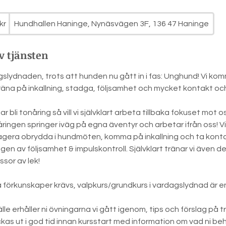
kr
Hundhallen Haninge, Nynäsvägen 3F, 136 47 Haninge
v tjänsten
slydnaden, trots att hunden nu gått in i fas: Unghund! Vi kom
räna på inkallning, stadga, följsamhet och mycket kontakt och
r bli tonåring så vill vi självklart arbeta tillbaka fokuset mot 
nåringen springer iväg på egna äventyr och arbetar ifrån oss! V
gera obrydda i hundmöten, komma på inkallning och ta kontak
ingen av följsamhet & impulskontroll. Självklart tränar vi även
sor av lek!
 förkunskaper krävs, valpkurs/grundkurs i vardagslydnad är en
lfälle erhåller ni övningarna vi gått igenom, tips och förslag på
ickas ut i god tid innan kursstart med information om vad ni beh