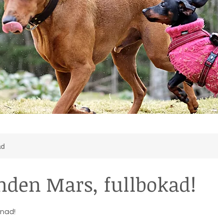
ad
den Mars, fullbokad!
dnad!