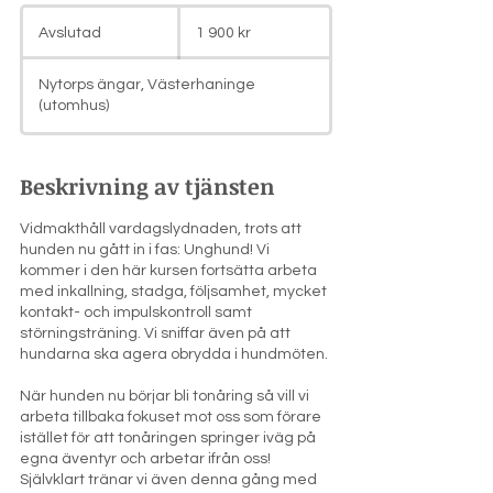
1 900
svenska
Avslutad
A
1 900 kr
kronor
v
s
Nytorps ängar, Västerhaninge
l
(utomhus)
u
t
a
Beskrivning av tjänsten
d
Vidmakthåll vardagslydnaden, trots att
hunden nu gått in i fas: Unghund! Vi
kommer i den här kursen fortsätta arbeta
med inkallning, stadga, följsamhet, mycket
kontakt- och impulskontroll samt
störningsträning. Vi sniffar även på att
hundarna ska agera obrydda i hundmöten.
När hunden nu börjar bli tonåring så vill vi
arbeta tillbaka fokuset mot oss som förare
istället för att tonåringen springer iväg på
egna äventyr och arbetar ifrån oss!
Självklart tränar vi även denna gång med