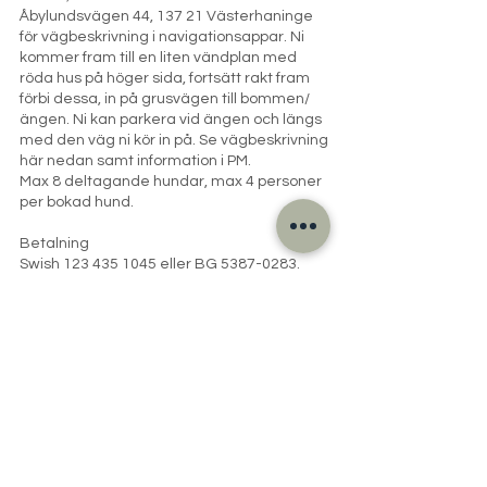
Åbylundsvägen 44, 137 21 Västerhaninge
för vägbeskrivning i navigationsappar. Ni
kommer fram till en liten vändplan med
röda hus på höger sida, fortsätt rakt fram
förbi dessa, in på grusvägen till bommen/
ängen. Ni kan parkera vid ängen och längs
med den väg ni kör in på. Se vägbeskrivning
här nedan samt information i PM.
Max 8 deltagande hundar, max 4 personer
per bokad hund.
Betalning
Swish 123 435 1045 eller BG 5387-0283.
Betalning tillhanda senaste samma dag
som kursstart.
Vänligen ange referens: Kurs, månad och
Namn på hunden (ex: Ung Aug Sune). Detta
underlättar vår hantering av bokningar och
betalning, tack på förhand! Bokning är
bindande.