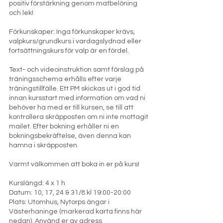
positiv förstärkning genom matbelöning
och lek!
Förkunskaper: Inga förkunskaper krävs,
valpkurs/grundkurs i vardagslydnad eller
fortsättningskurs för valp är en fördel.
Text- och videoinstruktion samt förslag på
träningsschema erhålls efter varje
träningstillfälle. Ett PM skickas ut i god tid
innan kursstart med information om vad ni
behöver ha med er till kursen, se till att
kontrollera skräpposten om ni inte mottagit
mailet. Efter bokning erhåller ni en
bokningsbekräftelse, även denna kan
hamna i skräpposten.
Varmt välkommen att boka in er på kurs!
Kurslängd: 4 x 1 h
Datum: 10, 17, 24 & 31/8 kl 19:00-20:00
Plats: Utomhus, Nytorps ängar i
Västerhaninge (markerad karta finns här
nedan). Använd er av adress