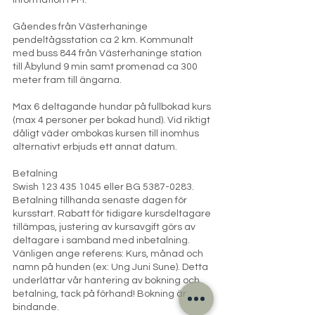
information i PM.
Gåendes från Västerhaninge
pendeltågsstation ca 2 km. Kommunalt
med buss 844 från Västerhaninge station
till Åbylund 9 min samt promenad ca 300
meter fram till ängarna.
Max 6 deltagande hundar på fullbokad kurs
(max 4 personer per bokad hund). Vid riktigt
dåligt väder ombokas kursen till inomhus
alternativt erbjuds ett annat datum.
Betalning
Swish 123 435 1045 eller BG 5387-0283.
Betalning tillhanda senaste dagen för
kursstart. Rabatt för tidigare kursdeltagare
tillämpas, justering av kursavgift görs av
deltagare i samband med inbetalning.
Vänligen ange referens: Kurs, månad och
namn på hunden (ex: Ung Juni Sune). Detta
underlättar vår hantering av bokning och
betalning, tack på förhand! Bokning är
bindande.