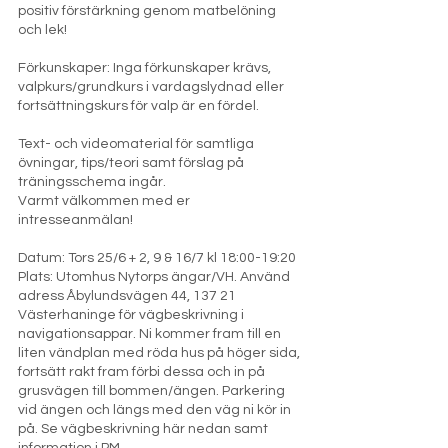
positiv förstärkning genom matbelöning
och lek!
Förkunskaper: Inga förkunskaper krävs,
valpkurs/grundkurs i vardagslydnad eller
fortsättningskurs för valp är en fördel.
Text- och videomaterial för samtliga
övningar, tips/teori samt förslag på
träningsschema ingår.
Varmt välkommen med er
intresseanmälan!
Datum: Tors 25/6 + 2, 9 & 16/7 kl 18:00-19:20
Plats: Utomhus Nytorps ängar/VH. Använd
adress Åbylundsvägen 44, 137 21
Västerhaninge för vägbeskrivning i
navigationsappar. Ni kommer fram till en
liten vändplan med röda hus på höger sida,
fortsätt rakt fram förbi dessa och in på
grusvägen till bommen/ängen. Parkering
vid ängen och längs med den väg ni kör in
på. Se vägbeskrivning här nedan samt