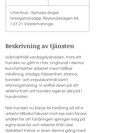
kronor
v
s
Utomhus - Nytorps ängar.
l
Navigationsapp: Åbylundsvägen 44,
u
137 21 Västerhaninge
t
a
d
Beskrivning av tjänsten
Vidmakthåll vardagslydnaden, trots att
hunden nu gått in i fas: Unghund! I denna
kurs fortsätter arbetet med hållbar
inkallning, stadga, följsamhet, stanna,
kontakt- och impulskontroll samt
störningsträning. Vi sniffar även på att
arbeta fram att hunden agerar obrydd i
hundmöten.
När hunden nu börjar bli tonåring så vill vi
arbeta tillbaka fokuset mot oss som förare
istället för att tonåringen springer iväg på
egna äventyr och arbetar ifrån oss!
Självklart tränar vi även denna gång med