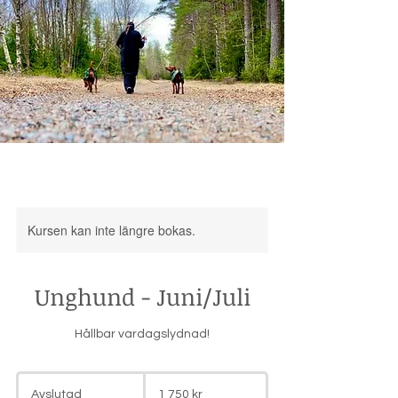
Kursen kan inte längre bokas.
Unghund - Juni/Juli
Hållbar vardagslydnad!
1 750
svenska
Avslutad
A
1 750 kr