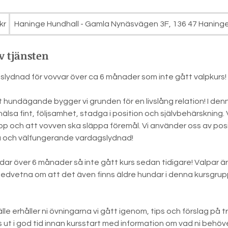
kr
Haninge Hundhall - Gamla Nynäsvägen 3F, 136 47 Haninge
v tjänsten
slydnad för vovvar över ca 6 månader som inte gått valpkurs!
 hundägande bygger vi grunden för en livslång relation! I denn
hälsa fint, följsamhet, stadga i position och självbehärskning.
 och att vovven ska släppa föremål. Vi använder oss av posit
ra och välfungerande vardagslydnad!
ar över 6 månader så inte gått kurs sedan tidigare! Valpar ä
edvetna om att det även finns äldre hundar i denna kursgrupp
lfälle erhåller ni övningarna vi gått igenom, tips och förslag på
s ut i god tid innan kursstart med information om vad ni behöve