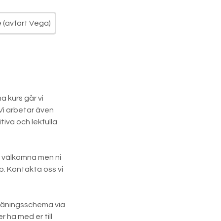
 (avfart Vega)
a kurs går vi
 Vi arbetar även
iva och lekfulla
r välkomna men ni
. Kontakta oss vi
 träningsschema via
r ha med er till