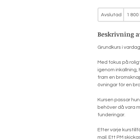
1 800
svenska
Avslutad
A
1 800 
kronor
v
s
Beskrivning a
l
u
Grundkurs i vardag
t
a
Med fokus på roligt
d
igenom inkallning, 
fram en bromsknapp
övningar för en b
Kursen passar hund
behöver då vara m
funderingar.
Efter varje kurstil
mail. Ett PM skicka