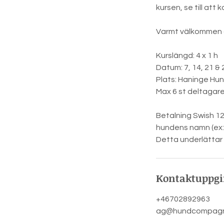
kursen, se till att
Varmt välkommen at
Kurslängd: 4 x 1 h
Datum: 7, 14, 21 & 
Plats: Haninge Hu
Max 6 st deltagare
Betalning Swish 12
hundens namn (ex:
Detta underlättar 
Kontaktuppgi
+46702892963
ag@hundcompagn