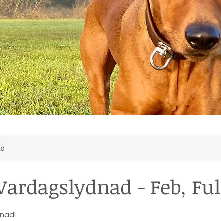
ad
Vardagslydnad - Feb, Ful
dnad!