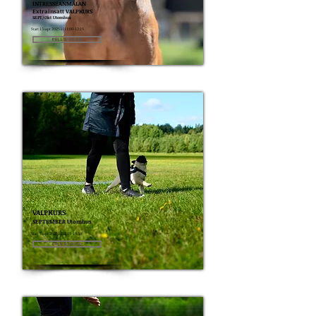
INTRESSEANMÄLAN
Extrainsatt VALPKURS
SEPT/Okt Utomhus
Start 13 sept 2025 kl 11:00-12:15
Fullbokad
VALPKURS
SEPTEMBER Utomhus
Start 7 sept 2025 kl 12:15-13:30
Fullbokad