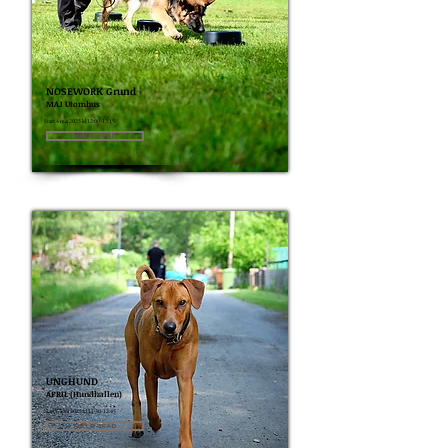
NOSEWORK Grund
MAJ Utomhus
Start 4 maj 2025 kl 12:00-13:15
Fullbokad
UNGHUND
APRIL (Hundhallen)
Start 6 april 2025 kl 11:30-12:45
Fullbokad