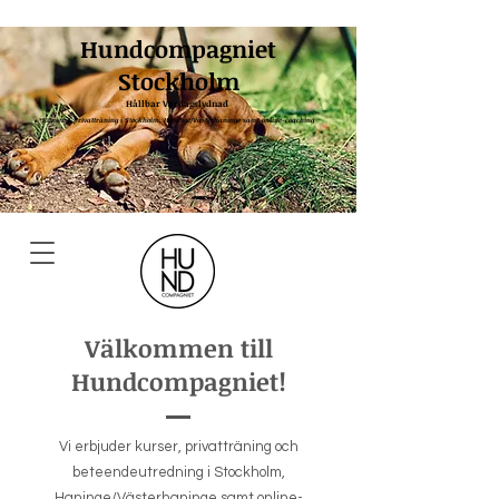
Hundcompagniet
Stockholm
Hållbar Vardagslydnad
Kurser & privatträning i Stockholm, Haninge/Västerhaninge
samt online-coaching
Välkommen till
Hundcompagniet!
Vi erbjuder kurser, privatträning och
beteendeutredning i Stockholm,
Haninge/Västerhaninge samt online-