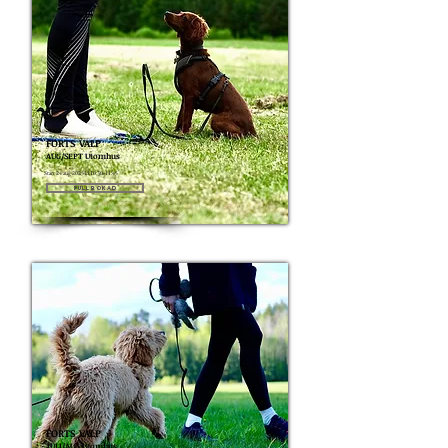
FORTS VALP
AUG/SEPT Utomhus
Start 24 aug 2025 kl 10:30-11:45
Fullbokad
FORTS VALP
JULI/AUG Utomhus