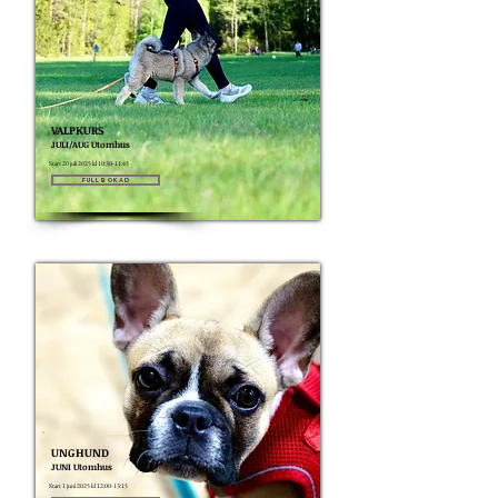
VALPKURS
JULI/AUG Utomhus
Start 20 juli 2025 kl 10:30-11:45
Fullbokad
UNGHUND
JUNI Utomhus
Start 1 juni 2025 kl 12:00-13:15