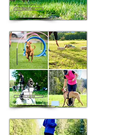
Start 30 juli 2025 kl 17:30-18:45
Fullbokad
TASSMIXEN
JULI/AUG Utomhus
Start 23 juli 2025 kl 19:00-20:15
Fullbokad