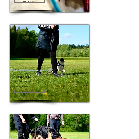
Fullbokad
VALPKURS
MAJ Utomhus
Start 6 maj 2025 kl 17:30-18:45
Fullbokad