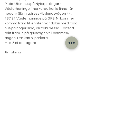
Plats: Utomhus på Nytorps ängar -
Västerhaninge (markerad karta finns här
nedan). Slå in adress Åbylundsvägen 44,
137 21 Västerhaninge på GPS. Ni kommer
komma fram till en liten vändplan med röda
hus på höger sida, åk förbi dessa. Fortsätt
rakt fram in på grusvägen till bommen/
ängen. Där kan ni parkera!
Max 8 st deltagare
Betalning
Swish 123 435 1045 eller BG 5387-0283.
Vänligen ange referens: Kurs, månad och
hundens namn
(ex: FValp Maj Sune). Detta underlättar vår
hantering av bokningar och betalning, tack
på förhand!