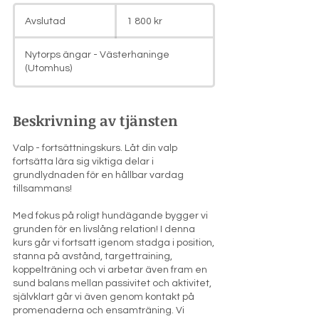
1 800
svenska
Avslutad
A
1 800 kr
kronor
v
s
Nytorps ängar - Västerhaninge
l
(Utomhus)
u
t
a
Beskrivning av tjänsten
d
Valp - fortsättningskurs. Låt din valp
fortsätta lära sig viktiga delar i
grundlydnaden för en hållbar vardag
tillsammans!
Med fokus på roligt hundägande bygger vi
grunden för en livslång relation! I denna
kurs går vi fortsatt igenom stadga i position,
stanna på avstånd, targettraining,
koppelträning och vi arbetar även fram en
sund balans mellan passivitet och aktivitet,
självklart går vi även genom kontakt på
promenaderna och ensamträning. Vi