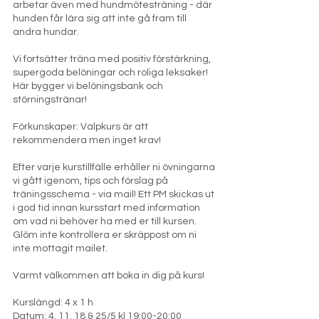
arbetar även med hundmötesträning - där
hunden får lära sig att inte gå fram till
andra hundar.
Vi fortsätter träna med positiv förstärkning,
supergoda belöningar och roliga leksaker!
Här bygger vi belöningsbank och
störningstränar!
Förkunskaper: Valpkurs är att
rekommendera men inget krav!
Efter varje kurstillfälle erhåller ni övningarna
vi gått igenom, tips och förslag på
träningsschema - via mail! Ett PM skickas ut
i god tid innan kursstart med information
om vad ni behöver ha med er till kursen.
Glöm inte kontrollera er skräppost om ni
inte mottagit mailet.
Varmt välkommen att boka in dig på kurs!
Kurslängd: 4 x 1 h
Datum: 4, 11, 18 & 25/5 kl 19:00-20:00